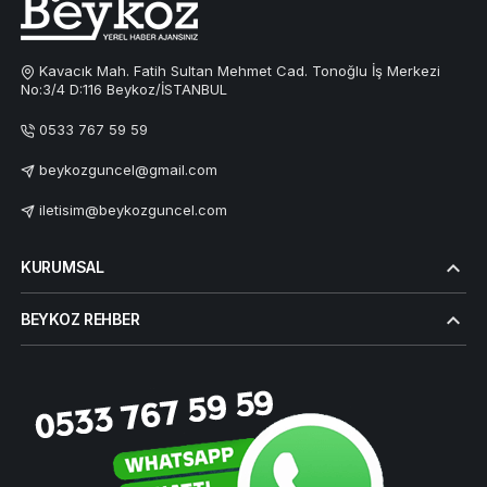
Kavacık Mah. Fatih Sultan Mehmet Cad. Tonoğlu İş Merkezi
No:3/4 D:116 Beykoz/İSTANBUL
0533 767 59 59
beykozguncel@gmail.com
iletisim@beykozguncel.com
KURUMSAL
BEYKOZ REHBER