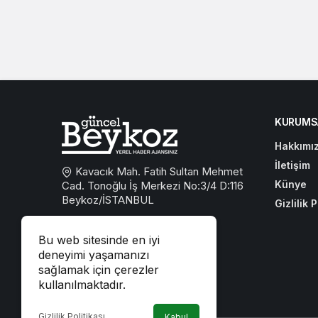
KURUMS
Hakkımı
İletişim
Kavacık Mah. Fatih Sultan Mehmet
Künye
Cad. Tonoğlu İş Merkezi No:3/4 D:116
Beykoz/İSTANBUL
Gizlilik P
0533 767 59 59
Bu web sitesinde en iyi
beykozguncel@gmail.com
deneyimi yaşamanızı
sağlamak için çerezler
iletisim@beykozguncel.com
kullanılmaktadır.
Gizlilik Politikası
Kabul