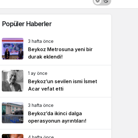
Popüler Haberler
3 hafta önce
Beykoz Metrosuna yeni bir
durak eklendi!
1 ay önce
Beykoz’un sevilen ismi İsmet
Acar vefat etti
3 hafta önce
Beykoz’da ikinci dalga
operasyonun ayrıntıları!
4 hafta önce