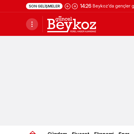
14:26
Beykoz’da gençler ge
SON GELIŞMELER
Gündem
Siyaset
Ekonomi
Spor