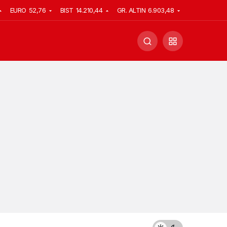
EURO
52,76
BIST
14.210,44
GR. ALTIN
6.903,48