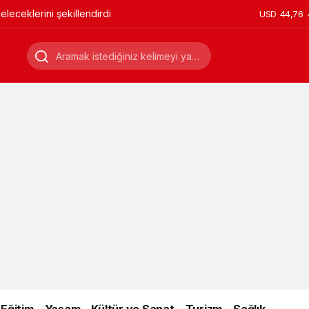
leceklerini şekillendirdi
USD
44,76
Eğitim
Yaşam
Kültür ve Sanat
Turizm
Sağlık