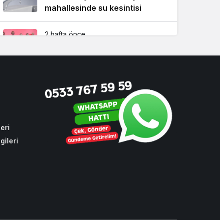
mahallesinde su kesintisi
2 hafta önce
Sezon öncesi futbolda spor
güvenliği Beykoz’da ele alındı
4 hafta önce
İstanbul’da su sporlarının kalbi
Beykoz’da attı
eri
gileri