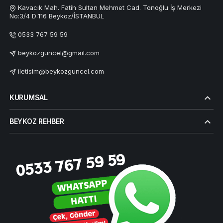
Kavacık Mah. Fatih Sultan Mehmet Cad. Tonoğlu İş Merkezi
No:3/4 D:116 Beykoz/İSTANBUL
0533 767 59 59
beykozguncel@gmail.com
iletisim@beykozguncel.com
KURUMSAL
BEYKOZ REHBER