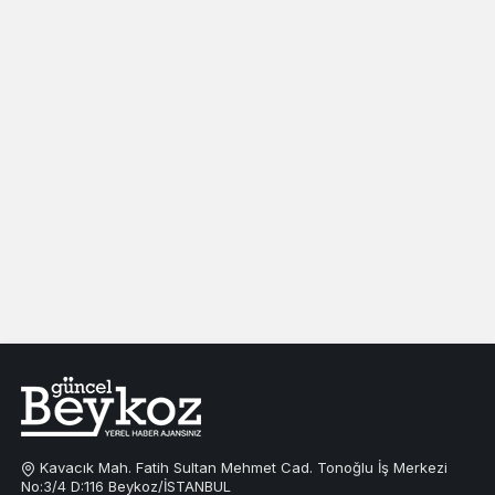
Kavacık Mah. Fatih Sultan Mehmet Cad. Tonoğlu İş Merkezi
No:3/4 D:116 Beykoz/İSTANBUL