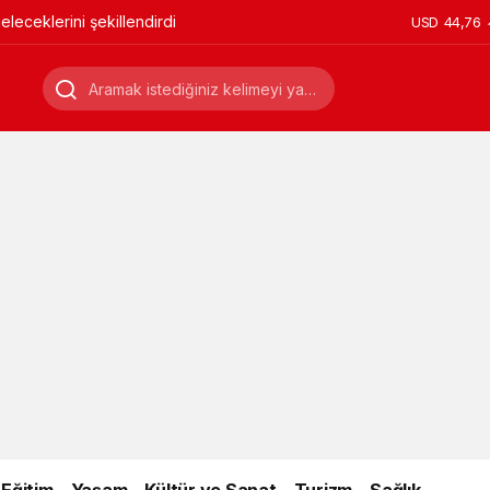
leceklerini şekillendirdi
USD
44,76
Eğitim
Yaşam
Kültür ve Sanat
Turizm
Sağlık