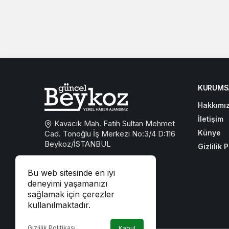
KURUMS
Hakkımı
İletişim
Kavacık Mah. Fatih Sultan Mehmet
Künye
Cad. Tonoğlu İş Merkezi No:3/4 D:116
Beykoz/İSTANBUL
Gizlilik P
0533 767 59 59
Bu web sitesinde en iyi
beykozguncel@gmail.com
deneyimi yaşamanızı
sağlamak için çerezler
iletisim@beykozguncel.com
kullanılmaktadır.
Gizlilik Politikası
Kabul