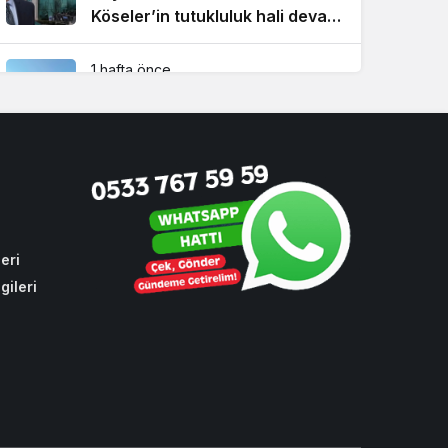
Köseler’in tutukluluk hali devam
ediyor!
1 hafta önce
Beykoz’da şehit taksicinin adını
taşıyan durağa İBB zulmü!
1 ay önce
CHP sıraları boş kaldı! Cumhur
İttifakı Beykoz’da hizmeti
aksattırmadı
eri
gileri