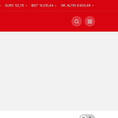
EURO
52,76
BIST
14.210,44
GR. ALTIN
6.903,48