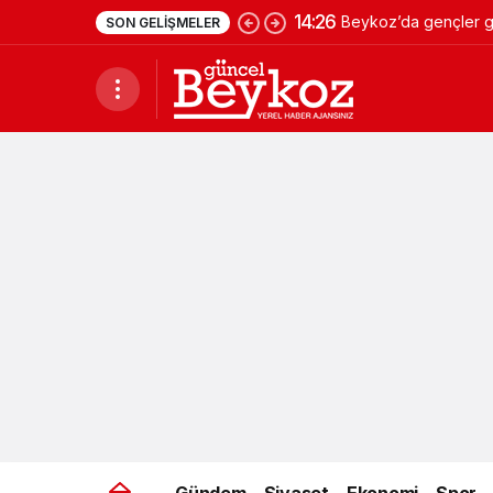
14:26
Beykoz’da gençler ge
SON GELIŞMELER
Gündem
Siyaset
Ekonomi
Spor