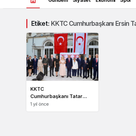
Etiket:
KKTC Cumhurbaşkanı Ersin Ta
KKTC
Cumhurbaşkanı Tatar
Beykoz’da konuştu
1 yıl önce