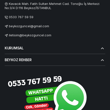
Kavacık Mah. Fatih Sultan Mehmet Cad. Tonoğlu İş Merkezi
No:3/4 D:116 Beykoz/İSTANBUL
0533 767 59 59
beykozguncel@gmail.com
iletisim@beykozguncel.com
KURUMSAL
BEYKOZ REHBER