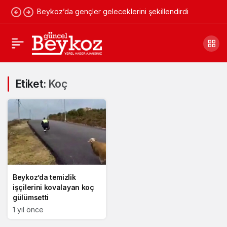
Beykoz’da gençler geleceklerini şekillendirdi
Etiket:
Koç
Beykoz’da temizlik
işçilerini kovalayan koç
gülümsetti
1 yıl önce