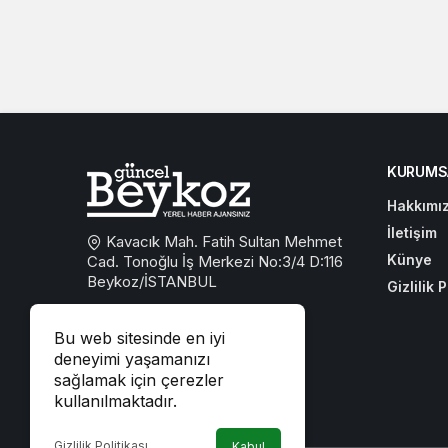
KURUMS
Hakkımı
İletişim
Kavacık Mah. Fatih Sultan Mehmet
Künye
Cad. Tonoğlu İş Merkezi No:3/4 D:116
Beykoz/İSTANBUL
Gizlilik P
0533 767 59 59
Bu web sitesinde en iyi
beykozguncel@gmail.com
deneyimi yaşamanızı
sağlamak için çerezler
iletisim@beykozguncel.com
kullanılmaktadır.
Gizlilik Politikası
Kabul