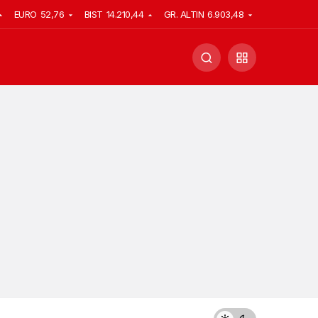
EURO
52,76
BIST
14.210,44
GR. ALTIN
6.903,48