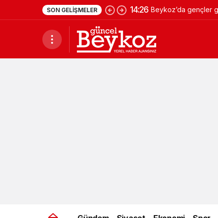
14:26
Beykoz’da gençler ge
SON GELIŞMELER
Gündem
Siyaset
Ekonomi
Spor