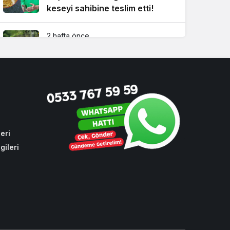
keseyi sahibine teslim etti!
2 hafta önce
İBB’nin yapmadığı işi Beykoz
Belediyesi yaptı!
4 hafta önce
Dikkat! Beykoz’un 4 büyük
mahallesinde su kesintisi
eri
gileri