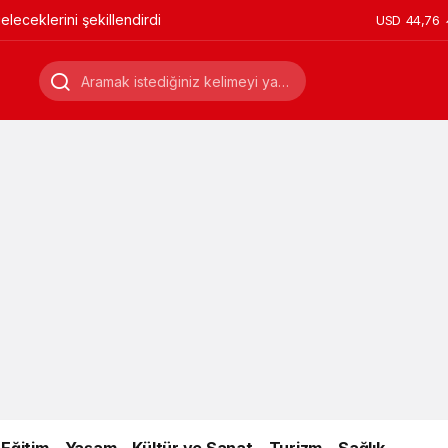
leceklerini şekillendirdi
USD
44,76
Eğitim
Yaşam
Kültür ve Sanat
Turizm
Sağlık