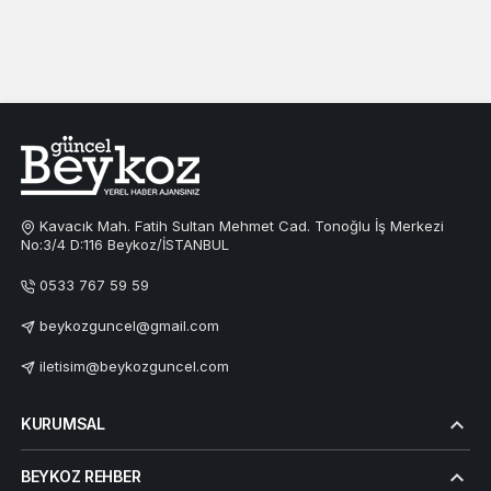
Kavacık Mah. Fatih Sultan Mehmet Cad. Tonoğlu İş Merkezi
No:3/4 D:116 Beykoz/İSTANBUL
0533 767 59 59
beykozguncel@gmail.com
iletisim@beykozguncel.com
KURUMSAL
BEYKOZ REHBER