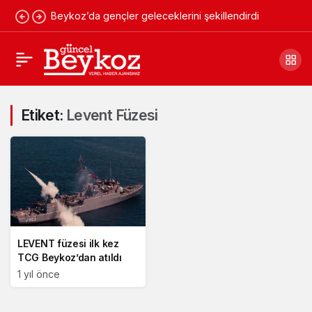
Beykoz’da gençler geleceklerini şekillendirdi
Etiket:
Levent Füzesi
LEVENT füzesi ilk kez
TCG Beykoz’dan atıldı
1 yıl önce