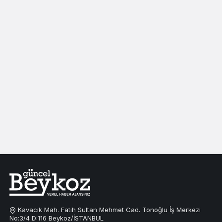
Kavacık Mah. Fatih Sultan Mehmet Cad. Tonoğlu İş Merkezi
No:3/4 D:116 Beykoz/İSTANBUL