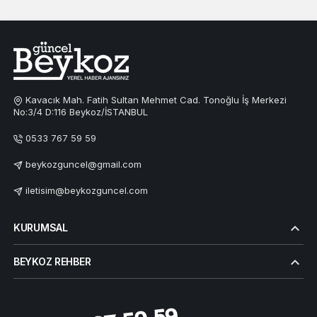
Kavacık Mah. Fatih Sultan Mehmet Cad. Tonoğlu İş Merkezi
No:3/4 D:116 Beykoz/İSTANBUL
0533 767 59 59
beykozguncel@gmail.com
iletisim@beykozguncel.com
KURUMSAL
BEYKOZ REHBER