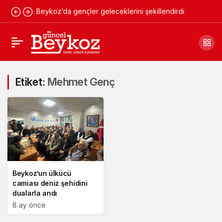
Beykoz’da gençler geleceklerini şekillendirdi
Etiket:
Mehmet Genç
Beykoz’un ülkücü
camiası deniz şehidini
dualarla andı
8 ay önce