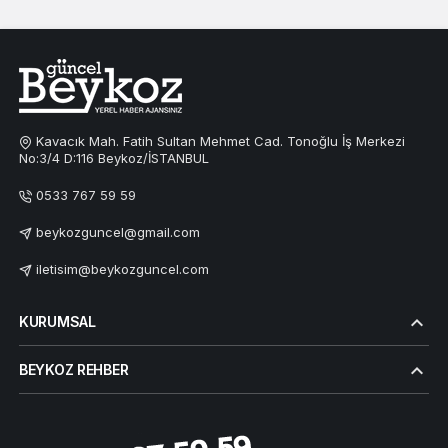
Kavacık Mah. Fatih Sultan Mehmet Cad. Tonoğlu İş Merkezi
No:3/4 D:116 Beykoz/İSTANBUL
0533 767 59 59
beykozguncel@gmail.com
iletisim@beykozguncel.com
KURUMSAL
BEYKOZ REHBER