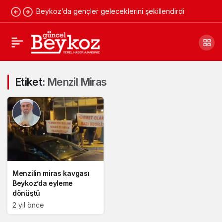
Beykoz’da gençler geleceklerini şekillendirdi
Etiket:
Menzil Miras
Menzilin miras kavgası
Beykoz’da eyleme
dönüştü
2 yıl önce