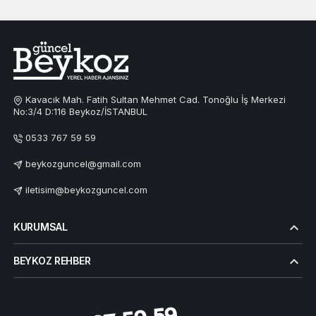
Kavacık Mah. Fatih Sultan Mehmet Cad. Tonoğlu İş Merkezi
No:3/4 D:116 Beykoz/İSTANBUL
0533 767 59 59
beykozguncel@gmail.com
iletisim@beykozguncel.com
KURUMSAL
BEYKOZ REHBER