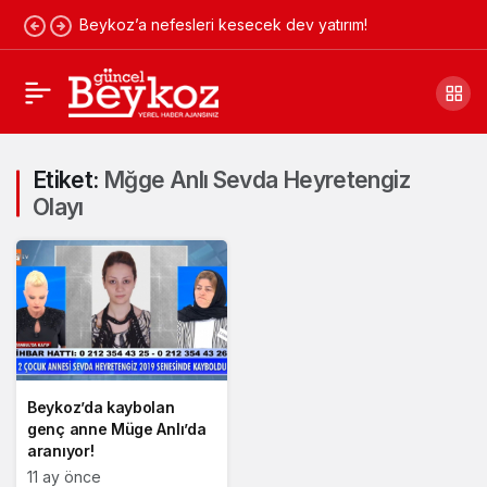
Beykoz’a nefesleri kesecek dev yatırım!
Etiket:
Mğge Anlı Sevda Heyretengiz
Olayı
Beykoz’da kaybolan
genç anne Müge Anlı’da
aranıyor!
11 ay önce