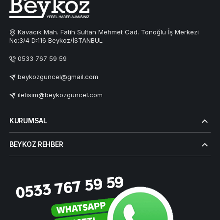
Kavacık Mah. Fatih Sultan Mehmet Cad. Tonoğlu İş Merkezi
No:3/4 D:116 Beykoz/İSTANBUL
0533 767 59 59
beykozguncel@gmail.com
iletisim@beykozguncel.com
KURUMSAL
BEYKOZ REHBER