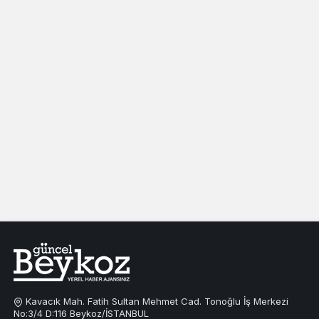
Kavacık Mah. Fatih Sultan Mehmet Cad. Tonoğlu İş Merkezi
No:3/4 D:116 Beykoz/İSTANBUL