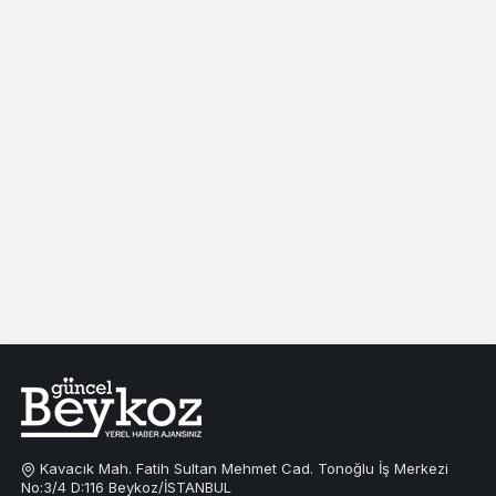
Kavacık Mah. Fatih Sultan Mehmet Cad. Tonoğlu İş Merkezi
No:3/4 D:116 Beykoz/İSTANBUL