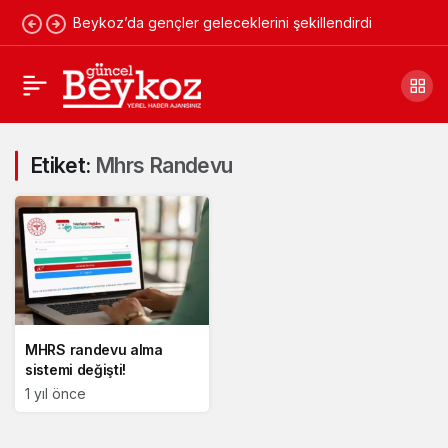
Beykoz’da gençler geleceklerini şekillendirdi
Etiket:
Mhrs Randevu
MHRS randevu alma
sistemi değişti!
1 yıl önce