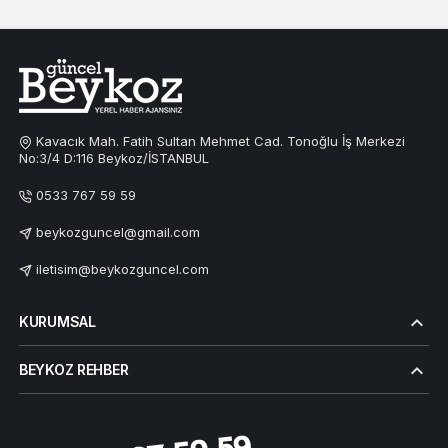
Kavacık Mah. Fatih Sultan Mehmet Cad. Tonoğlu İş Merkezi
No:3/4 D:116 Beykoz/İSTANBUL
0533 767 59 59
beykozguncel@gmail.com
iletisim@beykozguncel.com
KURUMSAL
BEYKOZ REHBER