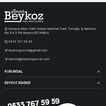
Kavacık Mah. Fatih Sultan Mehmet Cad. Tonoğlu İş Merkezi
No:3/4 D:116 Beykoz/İSTANBUL
0533 767 59 59
beykozguncel@gmail.com
iletisim@beykozguncel.com
KURUMSAL
BEYKOZ REHBER