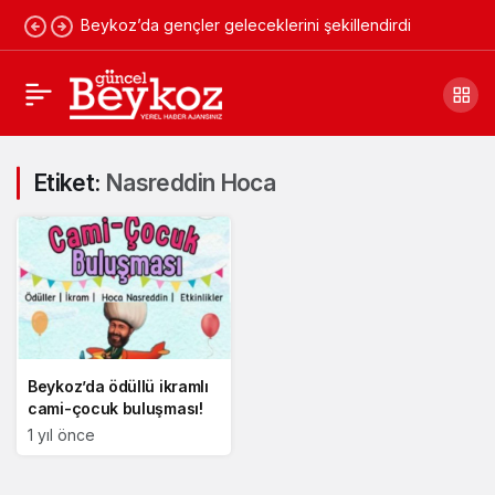
Beykoz’da gençler geleceklerini şekillendirdi
Etiket:
Nasreddin Hoca
Beykoz’da ödüllü ikramlı
cami-çocuk buluşması!
1 yıl önce