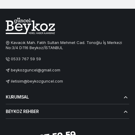
Kavacık Mah. Fatih Sultan Mehmet Cad. Tonoğlu İş Merkezi
No:3/4 D:116 Beykoz/İSTANBUL
0533 767 59 59
beykozguncel@gmail.com
iletisim@beykozguncel.com
KURUMSAL
BEYKOZ REHBER