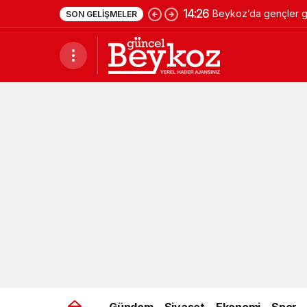
14:26
Beykoz’da gençler ge
SON GELIŞMELER
Gündem
Siyaset
Ekonomi
Spor