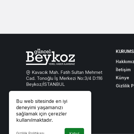
KURUMS
Hakkımı
İletişim
Kavacık Mah. Fatih Sultan Mehmet
Künye
Cad. Tonoğlu İş Merkezi No:3/4 D:116
Beykoz/İSTANBUL
Gizlilik P
0533 767 59 59
Bu web sitesinde en iyi
beykozguncel@gmail.com
deneyimi yaşamanızı
sağlamak için çerezler
iletisim@beykozguncel.com
kullanılmaktadır.
Gizlilik Politikası
Kabul