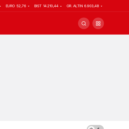
EURO
52,76
BIST
14.210,44
GR. ALTIN
6.903,48