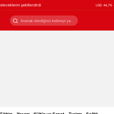
leceklerini şekillendirdi
USD
44,76
Eğitim
Yaşam
Kültür ve Sanat
Turizm
Sağlık