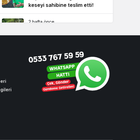
keseyi sahibine teslim etti!
2 hafta önce
İBB’nin yapmadığı işi Beykoz
Belediyesi yaptı!
4 hafta önce
Dikkat! Beykoz’un 4 büyük
mahallesinde su kesintisi
eri
gileri