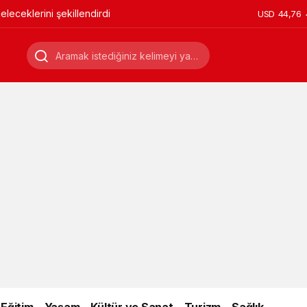
leceklerini şekillendirdi
USD
44,76
Eğitim
Yaşam
Kültür ve Sanat
Turizm
Sağlık