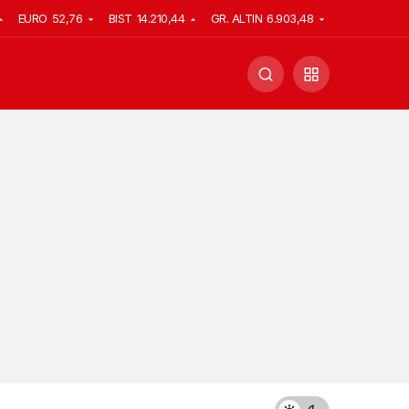
EURO
52,76
BIST
14.210,44
GR. ALTIN
6.903,48