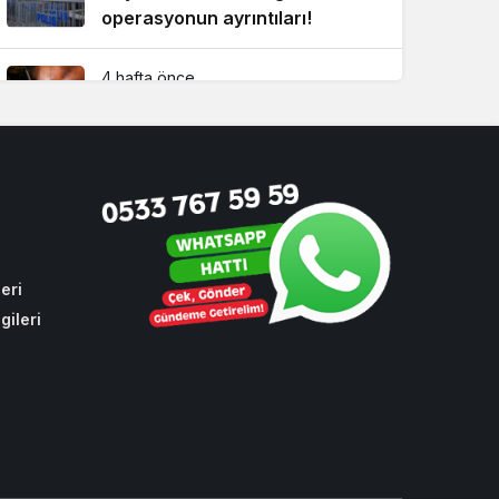
operasyonun ayrıntıları!
4 hafta önce
Beykoz’da yaz boyunca
kesintisiz ilaçlama!
3 hafta önce
CHP oylarıyla toplu ulaşıma
yüzde 10 zam
eri
gileri