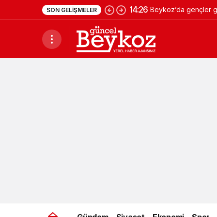
14:26
Beykoz’da gençler ge
SON GELIŞMELER
Gündem
Siyaset
Ekonomi
Spor