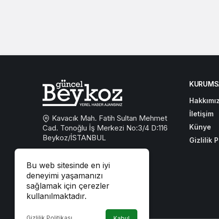
KURUMS
Hakkımı
İletişim
Kavacık Mah. Fatih Sultan Mehmet
Künye
Cad. Tonoğlu İş Merkezi No:3/4 D:116
Beykoz/İSTANBUL
Gizlilik P
0533 767 59 59
Bu web sitesinde en iyi
beykozguncel@gmail.com
deneyimi yaşamanızı
sağlamak için çerezler
iletisim@beykozguncel.com
kullanılmaktadır.
Gizlilik Politikası
Kabul