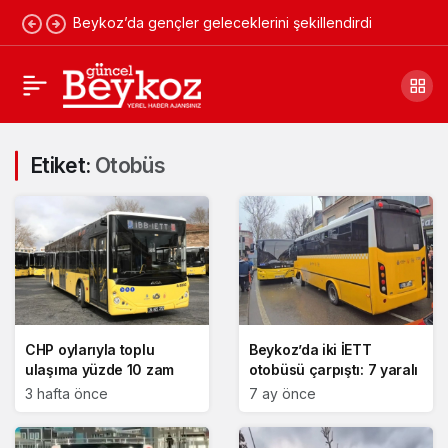
Beykoz’da gençler geleceklerini şekillendirdi
Etiket:
Otobüs
CHP oylarıyla toplu
Beykoz’da iki İETT
ulaşıma yüzde 10 zam
otobüsü çarpıştı: 7 yaralı
3 hafta önce
7 ay önce