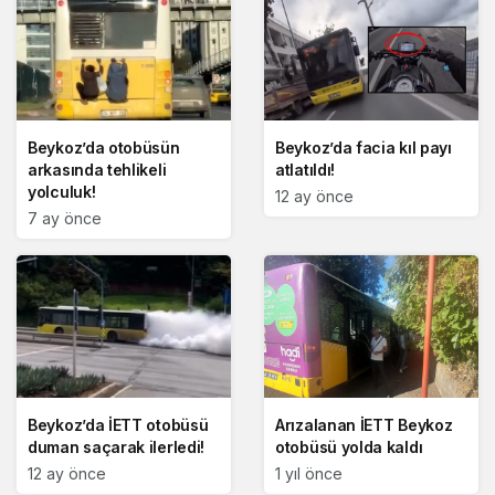
Beykoz’da otobüsün
Beykoz’da facia kıl payı
arkasında tehlikeli
atlatıldı!
yolculuk!
12 ay önce
7 ay önce
Beykoz’da İETT otobüsü
Arızalanan İETT Beykoz
duman saçarak ilerledi!
otobüsü yolda kaldı
12 ay önce
1 yıl önce