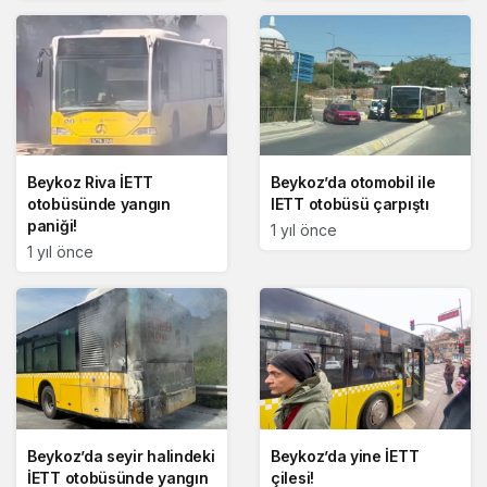
Beykoz Riva İETT
Beykoz’da otomobil ile
otobüsünde yangın
IETT otobüsü çarpıştı
paniği!
1 yıl önce
1 yıl önce
Beykoz’da seyir halindeki
Beykoz’da yine İETT
İETT otobüsünde yangın
çilesi!