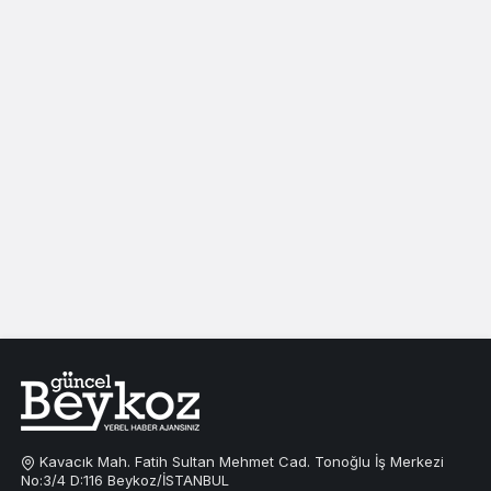
Kavacık Mah. Fatih Sultan Mehmet Cad. Tonoğlu İş Merkezi
No:3/4 D:116 Beykoz/İSTANBUL