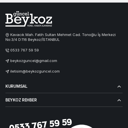
Kavacık Mah. Fatih Sultan Mehmet Cad. Tonoğlu İş Merkezi
No:3/4 D:116 Beykoz/İSTANBUL
0533 767 59 59
beykozguncel@gmail.com
iletisim@beykozguncel.com
KURUMSAL
BEYKOZ REHBER