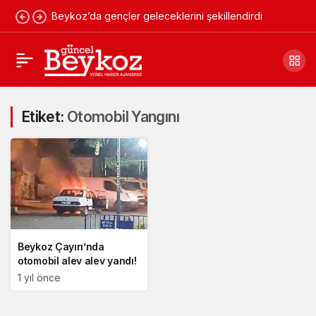
Beykoz’da gençler geleceklerini şekillendirdi
Etiket:
Otomobil Yangını
Beykoz Çayırı’nda
otomobil alev alev yandı!
1 yıl önce