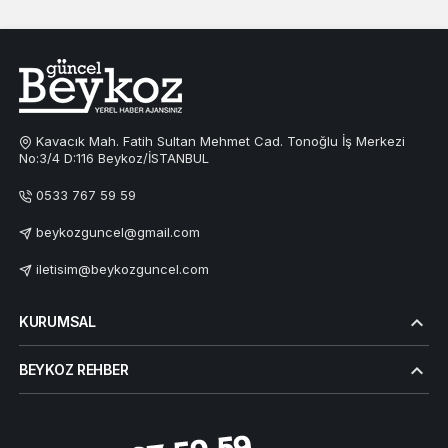
Kavacık Mah. Fatih Sultan Mehmet Cad. Tonoğlu İş Merkezi
No:3/4 D:116 Beykoz/İSTANBUL
0533 767 59 59
beykozguncel@gmail.com
iletisim@beykozguncel.com
KURUMSAL
BEYKOZ REHBER