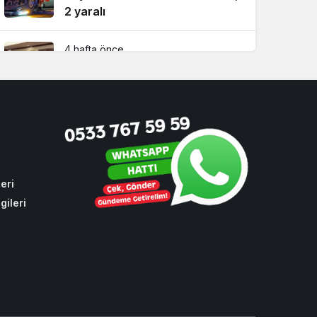
2 yaralı
4 hafta önce
Beykoz Başkan Vekili Özlem
Vural Gürzel’den çarpıcı
açıklamalar!
2 hafta önce
Riva’da yılların sorununa ilk
kazma vuruldu!
eri
gileri