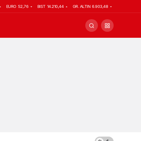
EURO
52,76
BIST
14.210,44
GR. ALTIN
6.903,48