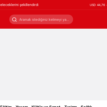
leceklerini şekillendirdi
USD
44,76
Eğitim
Yaşam
Kültür ve Sanat
Turizm
Sağlık