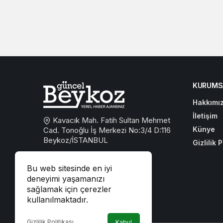
KURUMS
Hakkımı
İletişim
Kavacık Mah. Fatih Sultan Mehmet
Künye
Cad. Tonoğlu İş Merkezi No:3/4 D:116
Beykoz/İSTANBUL
Gizlilik P
0533 767 59 59
Bu web sitesinde en iyi
beykozguncel@gmail.com
deneyimi yaşamanızı
sağlamak için çerezler
iletisim@beykozguncel.com
kullanılmaktadır.
Gizlilik Politikası
Kabul