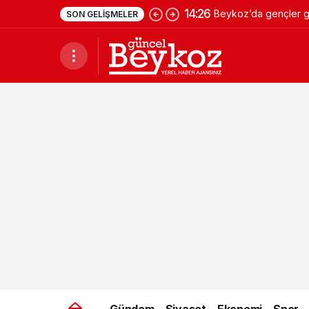
14:26
Beykoz’da gençler ge
SON GELIŞMELER
Gündem
Siyaset
Ekonomi
Spor