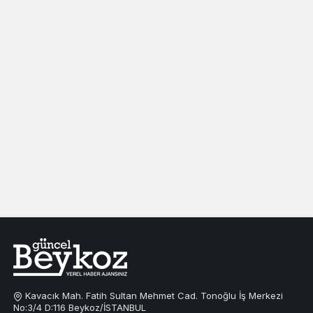
Kavacık Mah. Fatih Sultan Mehmet Cad. Tonoğlu İş Merkezi
No:3/4 D:116 Beykoz/İSTANBUL