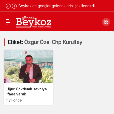
Beykoz’da gençler geleceklerini şekillendirdi
Etiket:
Özgür Özel Chp Kurultay
Uğur Gökdemir savcıya
ifade verdi!
1 yıl önce