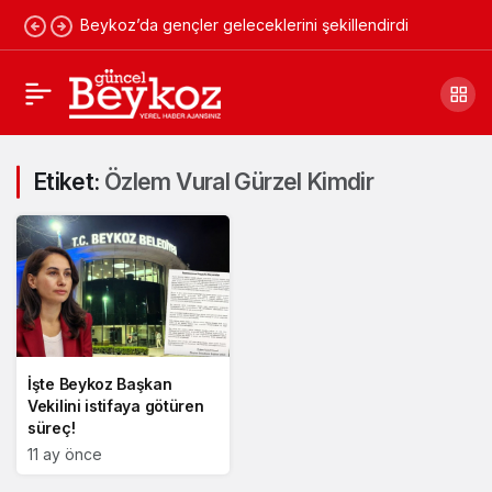
Beykoz’da gençler geleceklerini şekillendirdi
Etiket:
Özlem Vural Gürzel Kimdir
İşte Beykoz Başkan
Vekilini istifaya götüren
süreç!
11 ay önce