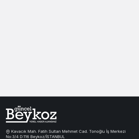
Kavacık Mah. Fatih Sultan Mehmet Cad. Tonoğlu İş Merkezi
No:3/4 D:116 Beykoz/İSTANBUL