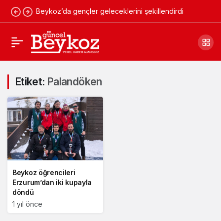
Beykoz’da gençler geleceklerini şekillendirdi
Etiket:
Palandöken
Beykoz öğrencileri
Erzurum’dan iki kupayla
döndü
1 yıl önce