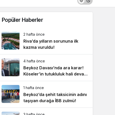
Popüler Haberler
2 hafta önce
Riva’da yılların sorununa ilk
kazma vuruldu!
4 hafta önce
Beykoz Davası’nda ara karar!
Köseler’in tutukluluk hali devam
ediyor!
1 hafta önce
Beykoz’da şehit taksicinin adını
taşıyan durağa İBB zulmü!
3 hafta önce