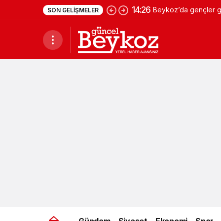
14:26
Beykoz’da gençler ge
SON GELIŞMELER
Gündem
Siyaset
Ekonomi
Spor