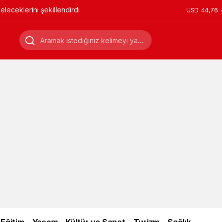
leceklerini şekillendirdi
USD
44,76
Eğitim
Yaşam
Kültür ve Sanat
Turizm
Sağlık