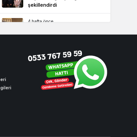
şekillendirdi
4 hafta önce
Beykoz’da tarihi zirve!
Çavuşbaşı için kritik buluşma
3 hafta önce
Beykoz 15 Temmuz’un 10’uncu
yılında da tek yürek oldu
eri
gileri