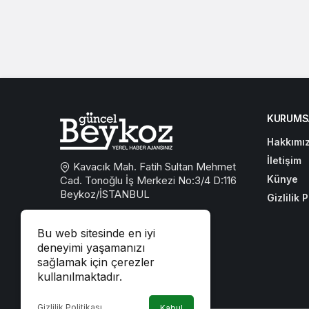
KURUMS
Hakkımı
İletişim
Kavacık Mah. Fatih Sultan Mehmet
Künye
Cad. Tonoğlu İş Merkezi No:3/4 D:116
Beykoz/İSTANBUL
Gizlilik P
0533 767 59 59
Bu web sitesinde en iyi
beykozguncel@gmail.com
deneyimi yaşamanızı
sağlamak için çerezler
iletisim@beykozguncel.com
kullanılmaktadır.
Gizlilik Politikası
Kabul