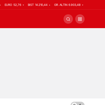
EURO
52,76
BIST
14.210,44
GR. ALTIN
6.903,48