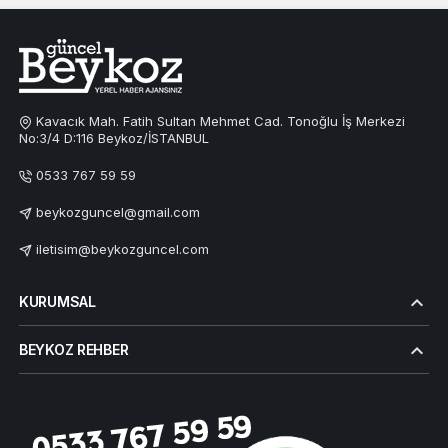
Kavacık Mah. Fatih Sultan Mehmet Cad. Tonoğlu İş Merkezi
No:3/4 D:116 Beykoz/İSTANBUL
0533 767 59 59
beykozguncel@gmail.com
iletisim@beykozguncel.com
KURUMSAL
BEYKOZ REHBER