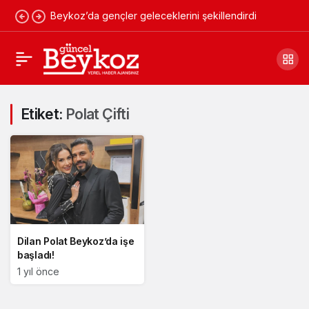
Beykoz’da gençler geleceklerini şekillendirdi
Etiket:
Polat Çifti
Dilan Polat Beykoz’da işe
başladı!
1 yıl önce