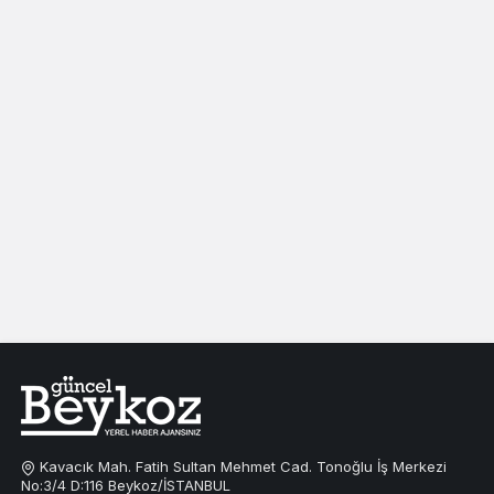
Kavacık Mah. Fatih Sultan Mehmet Cad. Tonoğlu İş Merkezi
No:3/4 D:116 Beykoz/İSTANBUL