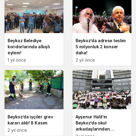
Beykoz Belediye
Beykoz’da adrese teslim
koridorlarında alkışlı
5 milyonluk 2 konser
eylem!
daha!
1 yıl önce
2 yıl önce
Beykoz’da işçiler grev
Ayşenur Halil’in
kararı aldı! 8 Kasım
Beykoz’da okul
arkadaşlarından
2 yıl önce
protesto!