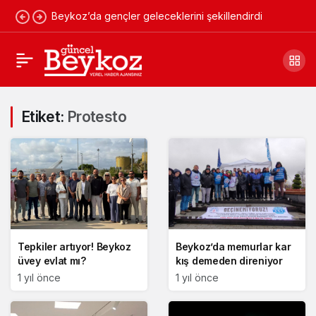
Beykoz’da gençler geleceklerini şekillendirdi
Etiket:
Protesto
Tepkiler artıyor! Beykoz
Beykoz’da memurlar kar
üvey evlat mı?
kış demeden direniyor
1 yıl önce
1 yıl önce