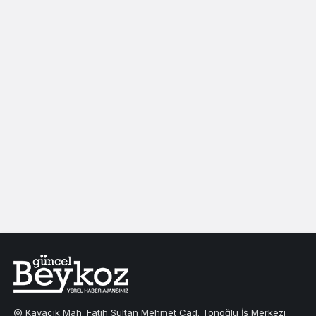
Kavacık Mah. Fatih Sultan Mehmet Cad. Tonoğlu İş Merkezi