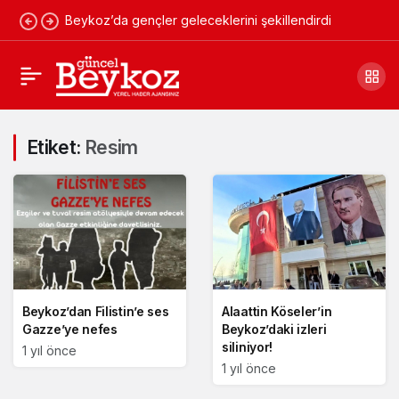
Beykoz’da gençler geleceklerini şekillendirdi
Etiket:
Resim
Beykoz’dan Filistin’e ses
Alaattin Köseler’in
Gazze’ye nefes
Beykoz’daki izleri
siliniyor!
1 yıl önce
1 yıl önce