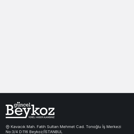
Kavacık Mah. Fatih Sultan Mehmet Cad. Tonoğlu İş Merkezi
No:3/4 D:116 Beykoz/İSTANBUL