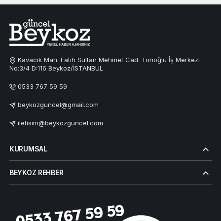
Kavacık Mah. Fatih Sultan Mehmet Cad. Tonoğlu İş Merkezi
No:3/4 D:116 Beykoz/İSTANBUL
0533 767 59 59
beykozguncel@gmail.com
iletisim@beykozguncel.com
KURUMSAL
BEYKOZ REHBER