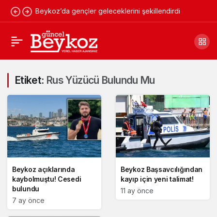
Beykoz’da gençler geleceklerini şekillendirdi
Etiket:
Rus Yüzücü Bulundu Mu
Beykoz açıklarında
Beykoz Başsavcılığından
kaybolmuştu! Cesedi
kayıp için yeni talimat!
bulundu
11 ay önce
7 ay önce