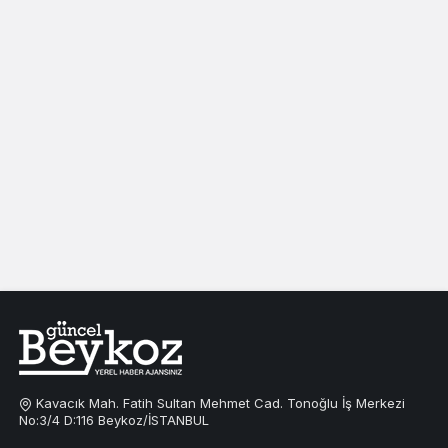
Kavacık Mah. Fatih Sultan Mehmet Cad. Tonoğlu İş Merkezi
No:3/4 D:116 Beykoz/İSTANBUL