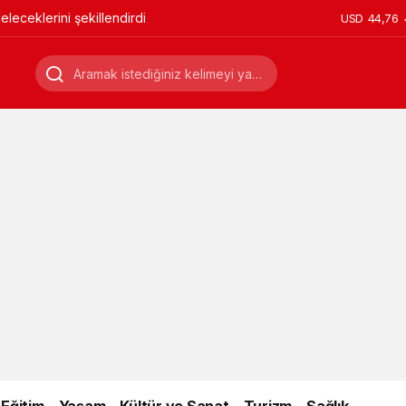
leceklerini şekillendirdi
USD
44,76
Eğitim
Yaşam
Kültür ve Sanat
Turizm
Sağlık