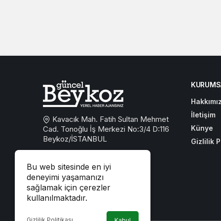
KURUMS
Hakkımı
İletişim
Kavacık Mah. Fatih Sultan Mehmet
Künye
Cad. Tonoğlu İş Merkezi No:3/4 D:116
Beykoz/İSTANBUL
Gizlilik P
0533 767 59 59
Bu web sitesinde en iyi
beykozguncel@gmail.com
deneyimi yaşamanızı
sağlamak için çerezler
iletisim@beykozguncel.com
kullanılmaktadır.
Gizlilik Politikası
Kabul