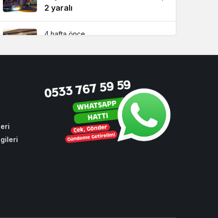
2 yaralı
4 hafta önce
Beykoz Başkan Vekili Özlem
Vural Gürzel’den çarpıcı
açıklamalar!
2 hafta önce
Riva’da yılların sorununa ilk
kazma vuruldu!
eri
gileri