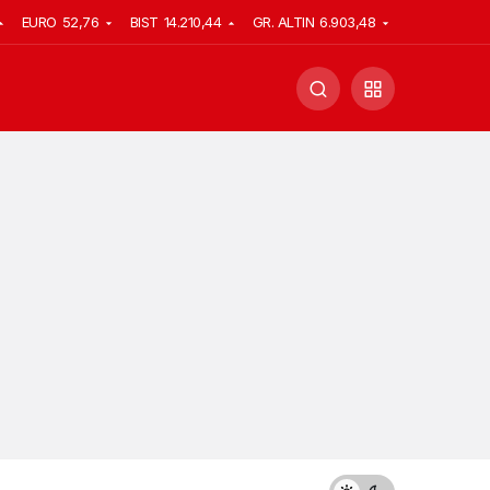
EURO
52,76
BIST
14.210,44
GR. ALTIN
6.903,48