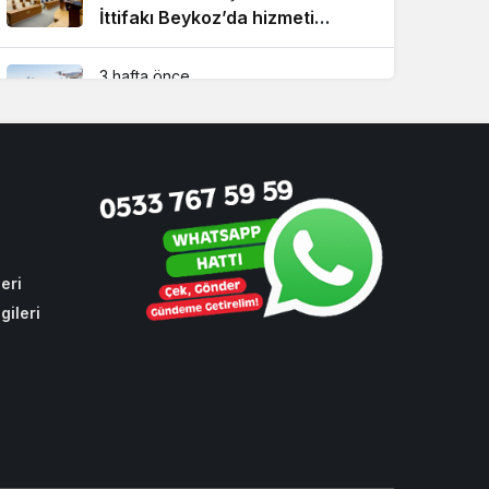
İttifakı Beykoz’da hizmeti
aksattırmadı
3 hafta önce
Beykoz’da kuralsız sürücülere
ceza yağdı
1 hafta önce
Beykoz’a nefesleri kesecek dev
yatırım!
eri
gileri