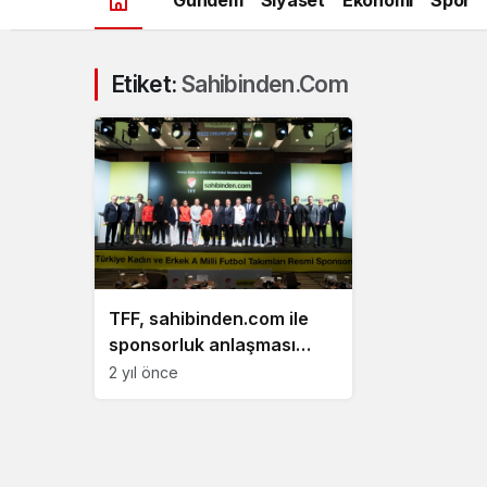
Etiket:
Sahibinden.com
TFF, sahibinden.com ile
sponsorluk anlaşması
yaptı
2 yıl önce