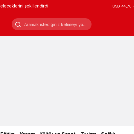
leceklerini şekillendirdi
USD
44,76
Eğitim
Yaşam
Kültür ve Sanat
Turizm
Sağlık