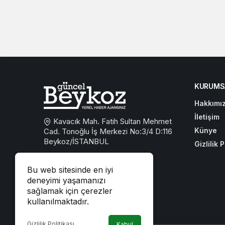
KURUMS
Hakkımı
İletişim
Kavacık Mah. Fatih Sultan Mehmet
Künye
Cad. Tonoğlu İş Merkezi No:3/4 D:116
Beykoz/İSTANBUL
Gizlilik P
0533 767 59 59
Bu web sitesinde en iyi
beykozguncel@gmail.com
deneyimi yaşamanızı
sağlamak için çerezler
iletisim@beykozguncel.com
kullanılmaktadır.
Gizlilik Politikası
Kabul