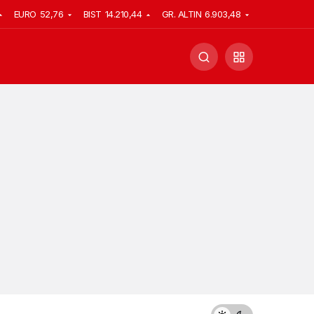
EURO
52,76
BIST
14.210,44
GR. ALTIN
6.903,48