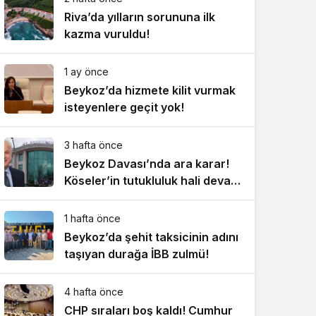
Riva’da yılların sorununa ilk
kazma vuruldu!
1 ay önce
Beykoz’da hizmete kilit vurmak
isteyenlere geçit yok!
3 hafta önce
Beykoz Davası’nda ara karar!
Köseler’in tutukluluk hali devam
ediyor!
1 hafta önce
Beykoz’da şehit taksicinin adını
taşıyan durağa İBB zulmü!
4 hafta önce
CHP sıraları boş kaldı! Cumhur