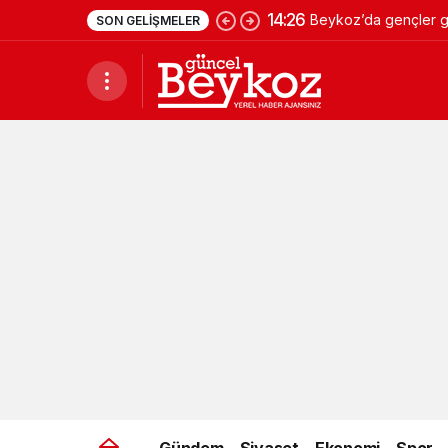
14:26
Beykoz’da gençler ge
SON GELIŞMELER
Gündem
Siyaset
Ekonomi
Spor