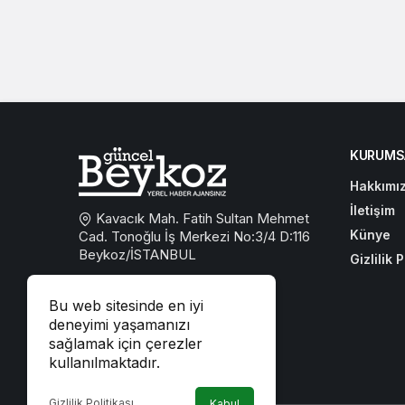
KURUMS
Hakkımı
İletişim
Kavacık Mah. Fatih Sultan Mehmet
Künye
Cad. Tonoğlu İş Merkezi No:3/4 D:116
Beykoz/İSTANBUL
Gizlilik P
0533 767 59 59
Bu web sitesinde en iyi
beykozguncel@gmail.com
deneyimi yaşamanızı
sağlamak için çerezler
iletisim@beykozguncel.com
kullanılmaktadır.
Gizlilik Politikası
Kabul