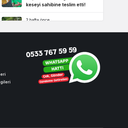
keseyi sahibine teslim etti!
2 hafta önce
İBB’nin yapmadığı işi Beykoz
Belediyesi yaptı!
4 hafta önce
Dikkat! Beykoz’un 4 büyük
mahallesinde su kesintisi
eri
gileri