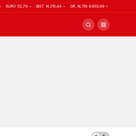
EURO
52,76
BIST
14.210,44
GR. ALTIN
6.903,48