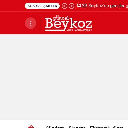
14:26
Beykoz’da gençler ge
SON GELIŞMELER
Gündem
Siyaset
Ekonomi
Spor