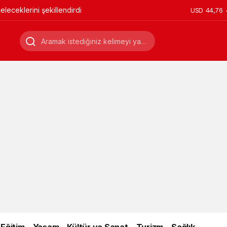
leceklerini şekillendirdi
USD
44,76
Eğitim
Yaşam
Kültür ve Sanat
Turizm
Sağlık