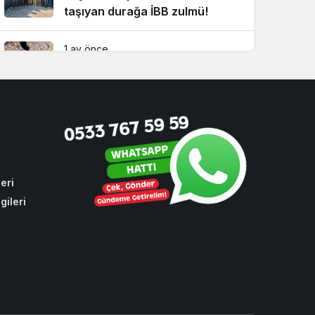
taşıyan durağa İBB zulmü!
1 ay önce
CHP sıraları boş kaldı! Cumhur
İttifakı Beykoz’da hizmeti
aksattırmadı
3 hafta önce
Beykoz’da kuralsız sürücülere
ceza yağdı
eri
gileri