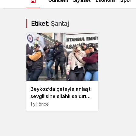
Etiket:
Şantaj
Beykoz’da çeteyle anlaştı
sevgilisine silahlı saldırı
yaptırdı!
1 yıl önce