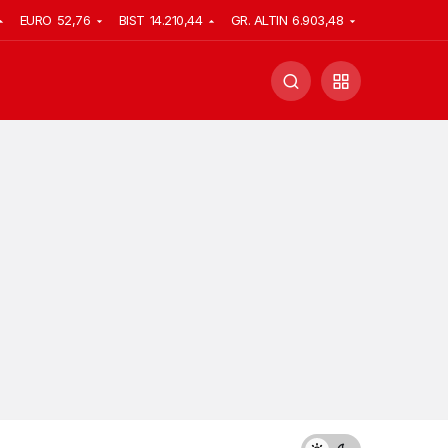
EURO
52,76
BIST
14.210,44
GR. ALTIN
6.903,48