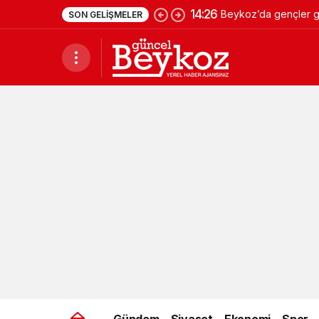
14:26
Beykoz’da gençler ge
SON GELIŞMELER
Gündem
Siyaset
Ekonomi
Spor