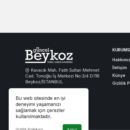
KURUMS
Hakkımı
İletişim
Kavacık Mah. Fatih Sultan Mehmet
Künye
Cad. Tonoğlu İş Merkezi No:3/4 D:116
Beykoz/İSTANBUL
Gizlilik P
0533 767 59 59
Bu web sitesinde en iyi
beykozguncel@gmail.com
deneyimi yaşamanızı
sağlamak için çerezler
iletisim@beykozguncel.com
kullanılmaktadır.
Gizlilik Politikası
Kabul