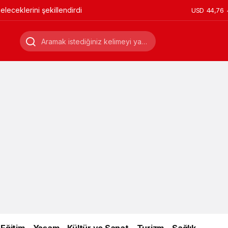
leceklerini şekillendirdi
USD
44,76
Eğitim
Yaşam
Kültür ve Sanat
Turizm
Sağlık