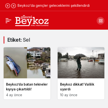
Beykoz’da gençler geleceklerini şekillendirdi
Etiket:
Sel
Beykoz’da batan tekneler
Beykoz dikkat! Valilik
kıyıya çıkartıldı!
uyardı
4 ay önce
10 ay önce