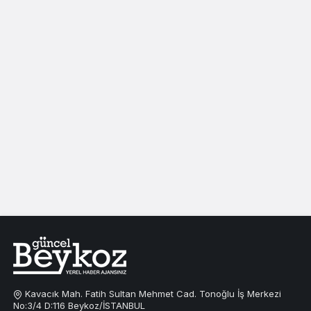
Kavacık Mah. Fatih Sultan Mehmet Cad. Tonoğlu İş Merkezi
No:3/4 D:116 Beykoz/İSTANBUL