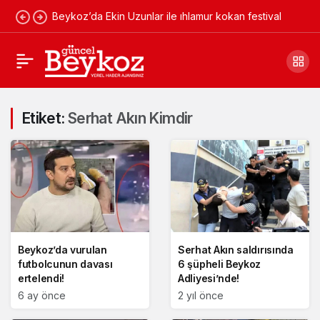
Beykoz’da Ekin Uzunlar ile ıhlamur kokan festival
Etiket:
Serhat Akın Kimdir
Beykoz’da vurulan
Serhat Akın saldırısında
futbolcunun davası
6 şüpheli Beykoz
ertelendi!
Adliyesi’nde!
6 ay önce
2 yıl önce