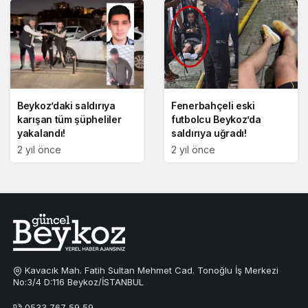
Beykoz’daki saldırıya
Fenerbahçeli eski
karışan tüm şüpheliler
futbolcu Beykoz’da
yakalandı!
saldırıya uğradı!
2 yıl önce
2 yıl önce
Kavacık Mah. Fatih Sultan Mehmet Cad. Tonoğlu İş Merkezi
No:3/4 D:116 Beykoz/İSTANBUL
0533 767 59 59