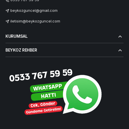
beykozguncel@gmail.com
iletisim@beykozguncel.com
KURUMSAL
BEYKOZ REHBER