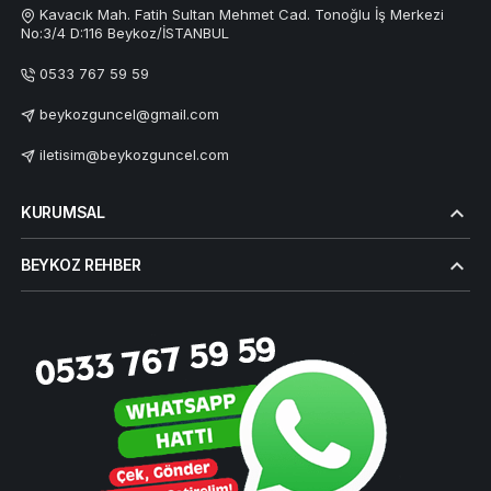
Kavacık Mah. Fatih Sultan Mehmet Cad. Tonoğlu İş Merkezi
No:3/4 D:116 Beykoz/İSTANBUL
0533 767 59 59
beykozguncel@gmail.com
iletisim@beykozguncel.com
KURUMSAL
BEYKOZ REHBER