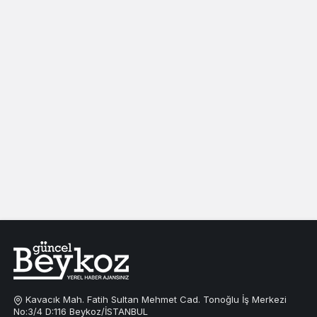
Kavacık Mah. Fatih Sultan Mehmet Cad. Tonoğlu İş Merkezi
No:3/4 D:116 Beykoz/İSTANBUL