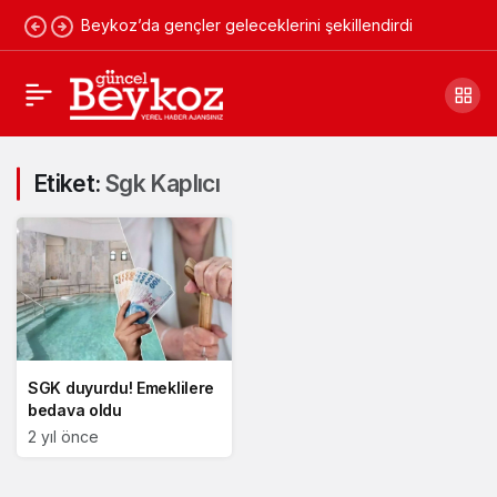
Beykoz’da gençler geleceklerini şekillendirdi
Etiket:
Sgk Kaplıcı
SGK duyurdu! Emeklilere
bedava oldu
2 yıl önce