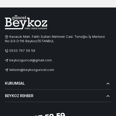
Kavacık Mah. Fatih Sultan Mehmet Cad. Tonoğlu İş Merkezi
No:3/4 D:116 Beykoz/İSTANBUL
0533 767 59 59
beykozguncel@gmail.com
iletisim@beykozguncel.com
KURUMSAL
BEYKOZ REHBER