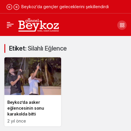
Beykoz’da gençler geleceklerini şekillendirdi
Etiket:
Silahlı Eğlence
Beykoz’da asker
eğlencesinin sonu
karakolda bitti
2 yıl önce