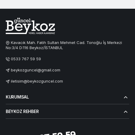
Kavacık Mah. Fatih Sultan Mehmet Cad. Tonoğlu İş Merkezi
No:3/4 D:116 Beykoz/İSTANBUL
0533 767 59 59
beykozguncel@gmail.com
iletisim@beykozguncel.com
KURUMSAL
BEYKOZ REHBER