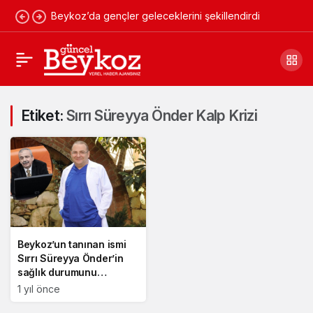
Beykoz’da gençler geleceklerini şekillendirdi
Etiket:
Sırrı Süreyya Önder Kalp Krizi
Beykoz’un tanınan ismi
Sırrı Süreyya Önder’in
sağlık durumunu
değerlendirdi
1 yıl önce