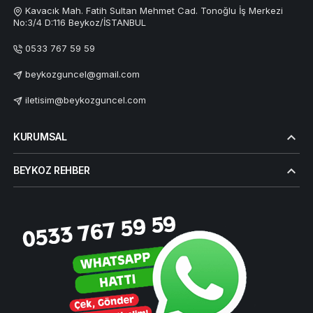
Kavacık Mah. Fatih Sultan Mehmet Cad. Tonoğlu İş Merkezi
No:3/4 D:116 Beykoz/İSTANBUL
0533 767 59 59
beykozguncel@gmail.com
iletisim@beykozguncel.com
KURUMSAL
BEYKOZ REHBER