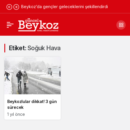
Beykoz’da gençler geleceklerini şekillendirdi
Etiket:
Soğuk Hava
Beykozlular dikkat! 3 gün
sürecek
1 yıl önce