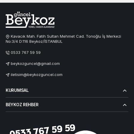
Kavacık Mah. Fatih Sultan Mehmet Cad. Tonoğlu İş Merkezi
No:3/4 D:116 Beykoz/İSTANBUL
0533 767 59 59
beykozguncel@gmail.com
iletisim@beykozguncel.com
KURUMSAL
BEYKOZ REHBER