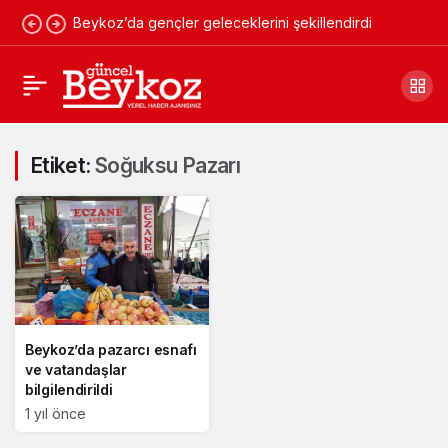
Beykoz’da gençler geleceklerini şekillendirdi
Etiket:
Soğuksu Pazarı
Beykoz’da pazarcı esnafı
ve vatandaşlar
bilgilendirildi
1 yıl önce